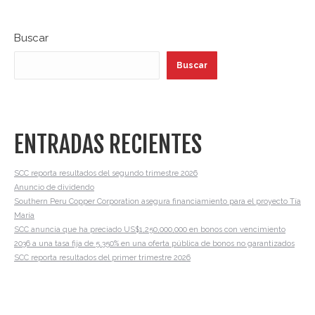
Buscar
Buscar
ENTRADAS RECIENTES
SCC reporta resultados del segundo trimestre 2026
Anuncio de dividendo
Southern Peru Copper Corporation asegura financiamiento para el proyecto Tía
María
SCC anuncia que ha preciado US$1,250,000,000 en bonos con vencimiento
2036 a una tasa fija de 5.350% en una oferta pública de bonos no garantizados
SCC reporta resultados del primer trimestre 2026