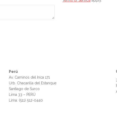
Terms of Service
apply.
Perú
Av. Caminos del Inca 171
Urb. Chacarilla del Estanque
Santiago de Surco
Lima 33 – PERÚ
Lima: (511) 512-0440