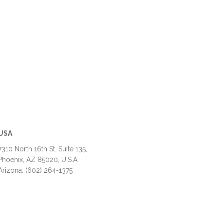
USA
7310 North 16th St. Suite 135,
Phoenix, AZ 85020, U.S.A.
Arizona: (602) 264-1375