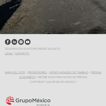
SÍGUENOS EN NUESTRAS REDES SOCIALES
LEGAL
|
CONTACTO
MAPA DEL SITIO
-
PROVEEDORES
-
OPORTUNIDADES DE TRABAJO
-
PRENSA
SUSCRIBETE
Y RECIBE NUESTRAS NOTAS DE PRENSA
| COPYRIGHT 2020 © GRUPO MÉXICO |