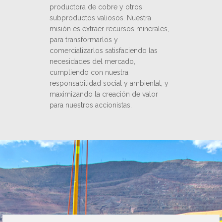
DAILY
Volume
:
productora de cobre y otros
subproductos valiosos. Nuestra
Frequency: Daily. to performance.
Frequency: Daily
misión es extraer recursos minerales,
May 7 to Aug 7 performance
para transformarlos y
200.00
comercializarlos satisfaciendo las
necesidades del mercado,
cumpliendo con nuestra
190.00
responsabilidad social y ambiental, y
maximizando la creación de valor
Price
para nuestros accionistas.
180.00
No data available for selected period.
170.00
Jun 2026
Jul 2026
Aug 2026
©
quote
media