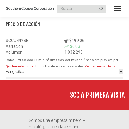
Search:
PRECIO DE ACCIÓN
SCCO/NYSE
$199.06
Variación
$6.03
Volúmen
1,032,293
Datos Retrasados 15 min
Información del mundo financiero provista por
Quotemedia.com.
Todos los derechos reservados.
Ver Términos de uso.
Ver gráfica
Fullscreen
CHARTING
SCC A PRIMERA VISTA
SCCO
Events
Price
Line
Somos una empresa minero –
1D
5D
1M
3M
6M
YTD
1Y
3Y
5Y
10Y
metalúrgica de clase mundial,