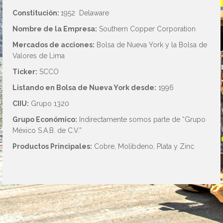
Constitución:
1952 Delaware
Nombre de la Empresa:
Southern Copper Corporation
Mercados de acciones:
Bolsa de Nueva York y la Bolsa de
Valores de Lima
Ticker:
SCCO
Listando en Bolsa de Nueva York desde:
1996
CIIU:
Grupo 1320
Grupo Económico:
Indirectamente somos parte de “Grupo
México S.A.B. de C.V.”
Productos Principales:
Cobre, Molibdeno, Plata y Zinc