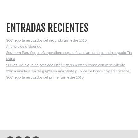
ENTRADAS RECIENTES
SCC reporta resultados del segundo trimestre 2026
Anuncio de dividendo
Southern Peru Copper Corporation asegura financiamiento para el proyecto Tía
María
SCC anuncia que ha preciado US$1,250,000,000 en bonos con vencimiento
2036 a una tasa fija de 5.350% en una oferta pública de bonos no garantizados
SCC reporta resultados del primer trimestre 2026